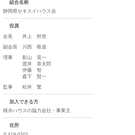
組合名称
​静岡県セキスイハウス会
​役員
会長 井上 幹世
副会長 川西 唯道
理事 影山 晃一
渡井 恭太郎
伊藤 智
​ 森下 賢一
監事 松井 繁
​加入できる方
積水ハウスの協力会社・事業主
​住所
〒419-0201